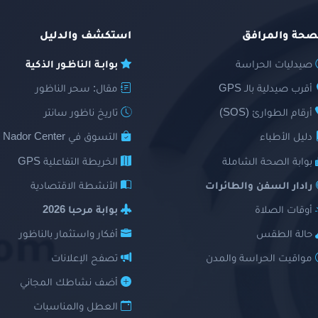
صحة والمرافق
استكشف والدليل
صيدليات الحراسة
بوابـة الناظـور الذكية
أقرب صيدلية بالـ GPS
مقال: سحر الناظور
أرقام الطوارئ (SOS)
تاريخ ناظور سانتر
دليل الأطباء
التسوق في Nador Center
بوابة الصحة الشاملة
الخريطة التفاعلية GPS
رادار السفن والطائرات
الأنشطة الاقتصادية
أوقات الصلاة
بوابة مرحبا 2026
حالة الطقس
أفكار واستثمار بالناظور
مواقيت الحراسة والمدن
تصفح الإعلانات
أضف نشاطك المجاني
العطل والمناسبات