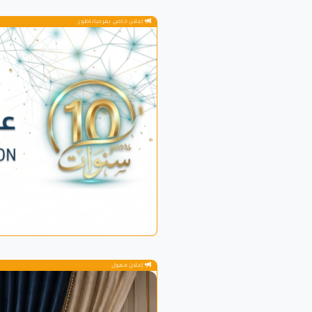
إعلان خاص بمرحباناظور
إعلان ممول