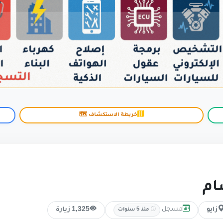
خريطة الاستكشاف 🗺️
ام
مسجل
زايو
1,325 زيارة
منذ 5 سنوات