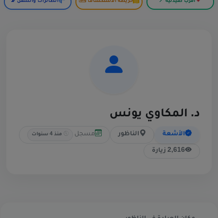
أقرب صيدلية 📍
خريطة الاستكشاف 🗺️
الطائرات والسفن 📡
د. المكاوي يونس
مسجل
الأشعة
الناظور
منذ 4 سنوات
2,616 زيارة