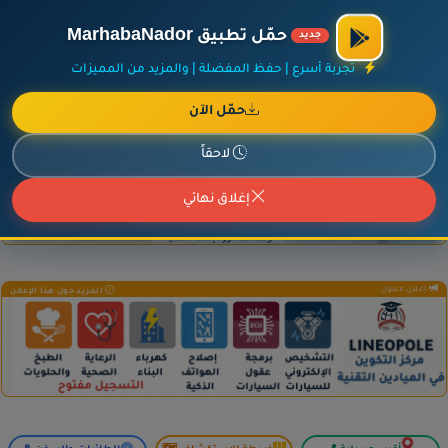
×
أضف نشاطك مجاناً
|
آخر الإضافات
|
حركة السفن والطائرات الآن
حمّل تطبيق MarhabaNador
جديد
تجربة أسرع | حفظ المفضلة | والمزيد من المميزات
حمّل الآن
إعلان ممول
المزيد حول هذا الإعلان
لاحقاً
إغلاق نهائي
إعلان ممول
المزيد حول هذا الإعلان