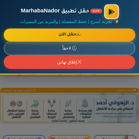
×
أضف نشاطك مجاناً
|
آخر الإضافات
|
حركة السفن والطائرات الآن
حمّل تطبيق MarhabaNador
جديد
تجربة أسرع | حفظ المفضلة | والمزيد من المميزات
حمّل الآن
إعلان ممول
المزيد حول هذا الإعلان
لاحقاً
إغلاق نهائي
إعلان ممول
المزيد حول هذا الإعلان