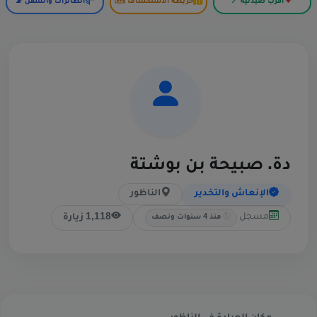
أقرب صيدلية 📍
خريطة الاستكشاف 🗺️
الطائرات والسفن 📡
دة. صبيحة بن بوشتة
الإنعاش والتخدير
الناظور
مسجل
1,118 زيارة
منذ 4 سنوات ونصف