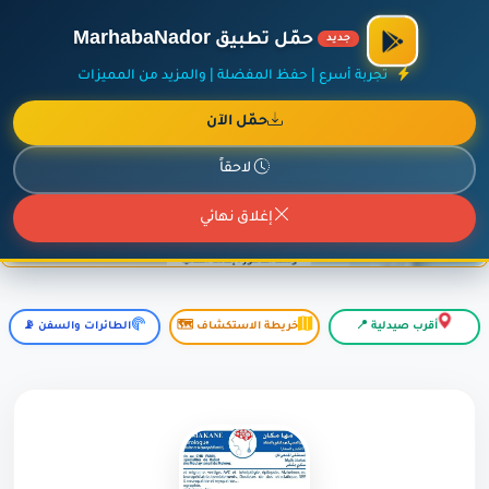
×
أضف نشاطك مجاناً
|
آخر الإضافات
|
حركة السفن والطائرات الآن
حمّل تطبيق MarhabaNador
جديد
تجربة أسرع | حفظ المفضلة | والمزيد من المميزات
حمّل الآن
إعلان ممول
المزيد حول هذا الإعلان
لاحقاً
إغلاق نهائي
أقرب صيدلية 📍
خريطة الاستكشاف 🗺️
الطائرات والسفن 📡