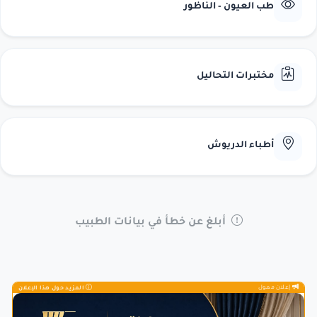
طب العيون - الناظور
مختبرات التحاليل
أطباء الدريوش
أبلغ عن خطأ في بيانات الطبيب
إعلان ممول
المزيد حول هذا الإعلان