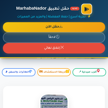
×
أضف نشاطك مجاناً
|
آخر الإضافات
|
حركة السفن والطائرات الآن
حمّل تطبيق MarhabaNador
جديد
تجربة أسرع | حفظ المفضلة | والمزيد من المميزات
حمّل الآن
إعلان ممول
المزيد حول هذا الإعلان
لاحقاً
إغلاق نهائي
أقرب صيدلية 📍
خريطة الاستكشاف 🗺️
الطائرات والسفن 📡