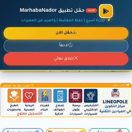
×
أضف نشاطك مجاناً
|
آخر الإضافات
|
حركة السفن والطائرات الآن
حمّل تطبيق MarhabaNador
جديد
تجربة أسرع | حفظ المفضلة | والمزيد من المميزات
حمّل الآن
إعلان ممول
المزيد حول هذا الإعلان
لاحقاً
إغلاق نهائي
إعلان ممول
المزيد حول هذا الإعلان