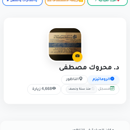
أقرب صيدلية 📍
خريطة الاستكشاف 🗺️
الطائرات والسفن 📡
د. محروك مصطفى
الروماتيزم
الناظور
مسجل
4,668 زيارة
منذ سنة ونصف