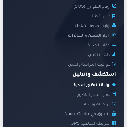
أرقام الطوارئ (SOS)
دليل الأطباء
بوابة الصحة الشاملة
رادار السفن والطائرات
أوقات الصلاة
حالة الطقس
مواقيت الحراسة والمدن
استكشف والدليل
بوابـة الناظـور الذكية
مقال: سحر الناظور
تاريخ ناظور سانتر
التسوق في Nador Center
الخريطة التفاعلية GPS