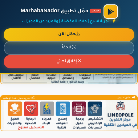
الراعي الرسمي لمنصة مرحباناظور،
مفروشات البشيري
.
حمّل تطبيق MarhabaNador
جديد
×
أضف نشاطك مجاناً
|
آخر الإضافات
|
حركة السفن والطائرات الآن
تجربة أسرع | حفظ المفضلة | والمزيد من المميزات
حمّل الآن
لاحقاً
إعلان ممول
المزيد حول هذا الإعلان
إغلاق نهائي
إعلان ممول
المزيد حول هذا الإعلان