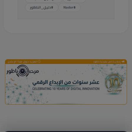
#Nador
#دليل_الناظور
إعلان خاص بمرحباناظور
المزيد حول هذا الإعلان