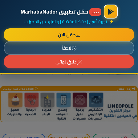
×
أضف نشاطك مجاناً
|
آخر الإضافات
|
حركة السفن والطائرات الآن
حمّل تطبيق MarhabaNador
جديد
تجربة أسرع | حفظ المفضلة | والمزيد من المميزات
حمّل الآن
إعلان ممول
المزيد حول هذا الإعلان
لاحقاً
إغلاق نهائي
إعلان ممول
المزيد حول هذا الإعلان