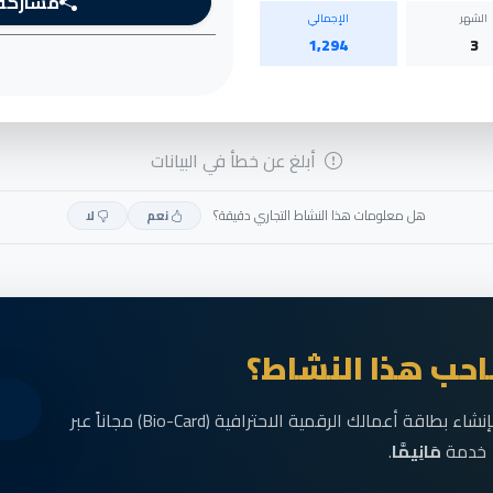
مشاركة
الشهر
الإجمالي
1,294
3
أبلغ عن خطأ في البيانات
هل معلومات هذا النشاط التجاري دقيقة؟
نعم
لا
حب هذا النشاط؟
انضم الآن إلى رواد الأعمال في الناظور وقم بإنشاء بطاقة أعمالك الرقمية الاحترافية (Bio-Card) مجاناً عبر
خدمة
مَانِيمَّا
.