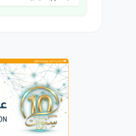
إعلان خاص بمرحباناظور