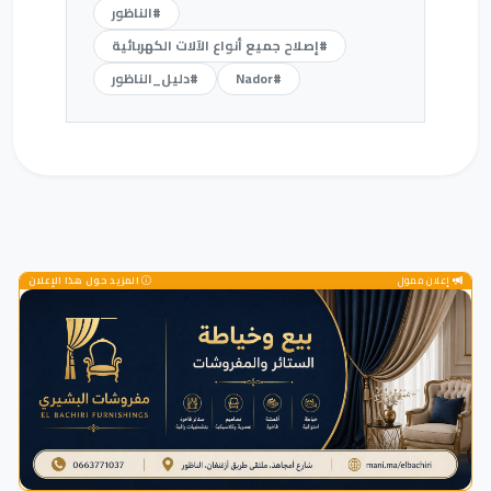
#الناظور
#إصلاح جميع أنواع الآلات الكهربائية
#Nador
#دليل_الناظور
إعلان ممول
المزيد حول هذا الإعلان