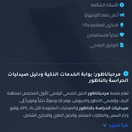
الأسئلة الشائعة
أعلن معنا (الإشهار)
الذكرى العاشرة 10y
شكراً للمساهمين
التوثيق البرمجي
مرحباناظور: بوابة الخدمات الذكية ودليل صيدليات
الحراسة بالناظور
تعتبر منصة
مرحباناظور
الدليل الخدمي الرقمي الأول المخصص لمنطقة
الريف وإقليمي الناظور والدريوش. نوفر لك وصولاً ذكياً وفورياً إلى
صيدليات الحراسة بالناظور
والصيدليات المفتوحة الآن بالـ GPS، وتتبع
رادار السفن والطائرات المباشر، والدليل الطبي والتجاري الشامل.
اقرأ المزيد