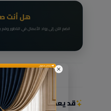
هل أنت صا
إعلان ممول
قد يعجبك أيضاً