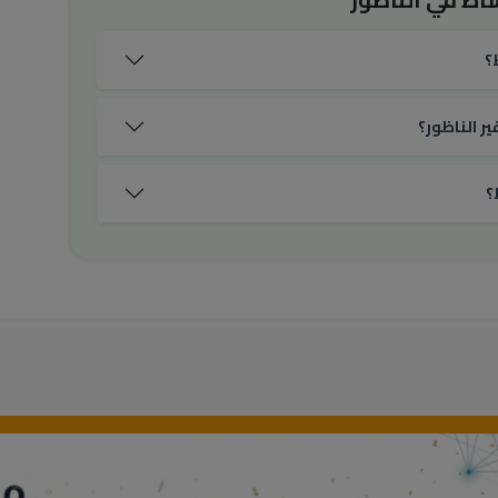
؟
ر الناظور؟
؟