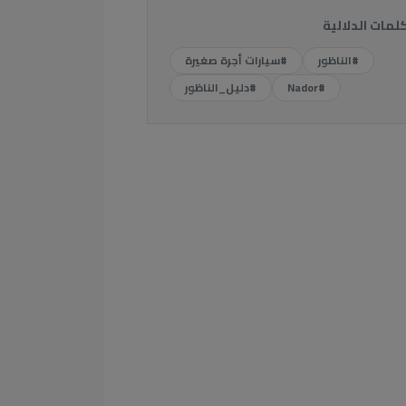
كلمات الدلالية
#الناظور
#سيارات أجرة صغيرة
#Nador
#دليل_الناظور