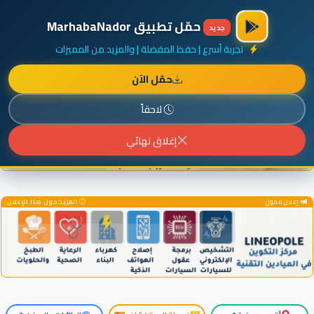
×
أضف نشاطك مجاناً
|
آخر الإضافات
|
حركة السفن والطائرات الآن
حمّل تطبيق MarhabaNador
جديد
تجربة أسرع | حفظ المفضلة | والمزيد من المميزات
حمّل الآن
إعلان ممول
المزيد حول هذا الإعلان
لاحقاً
إغلاق نهائي
إعلان ممول
المزيد حول هذا الإعلان