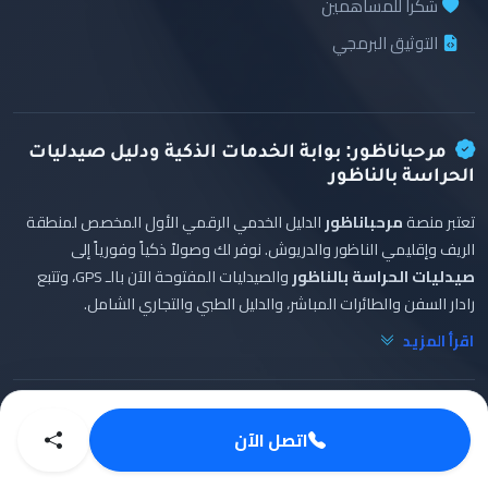
شكراً للمساهمين
التوثيق البرمجي
مرحباناظور: بوابة الخدمات الذكية ودليل صيدليات
الحراسة بالناظور
تعتبر منصة
مرحباناظور
الدليل الخدمي الرقمي الأول المخصص لمنطقة
الريف وإقليمي الناظور والدريوش. نوفر لك وصولاً ذكياً وفورياً إلى
صيدليات الحراسة بالناظور
والصيدليات المفتوحة الآن بالـ GPS، وتتبع
رادار السفن والطائرات المباشر، والدليل الطبي والتجاري الشامل.
اقرأ المزيد
اتصل الآن
© 2026 Marhaba Nador. تطوير
عبد الواحد البشيري