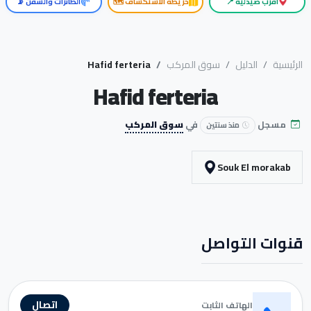
أقرب صيدلية 📍
خريطة الاستكشاف 🗺️
الطائرات والسفن 📡
الرئيسية
الدليل
سوق المركب
Hafid ferteria
Hafid ferteria
مسجل
في
سوق المركب
منذ سنتين
Souk El morakab
قنوات التواصل
اتصال
الهاتف الثابت