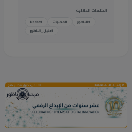
الكلمات الدلالية
#الناظور
#محلبات
#Nador
#دليل_الناظور
إعلان خاص بمرحباناظور
المزيد حول هذا الإعلان