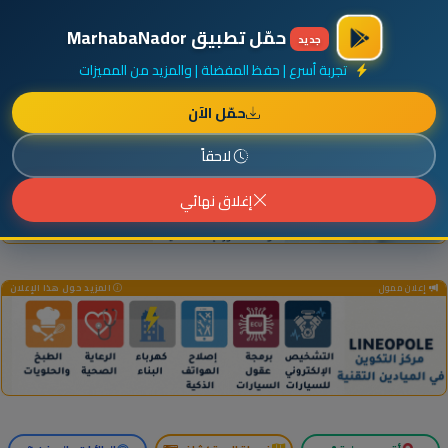
×
أضف نشاطك مجاناً
|
آخر الإضافات
|
حركة السفن والطائرات الآن
حمّل تطبيق MarhabaNador
جديد
تجربة أسرع | حفظ المفضلة | والمزيد من المميزات
حمّل الآن
إعلان ممول
المزيد حول هذا الإعلان
لاحقاً
إغلاق نهائي
إعلان ممول
المزيد حول هذا الإعلان