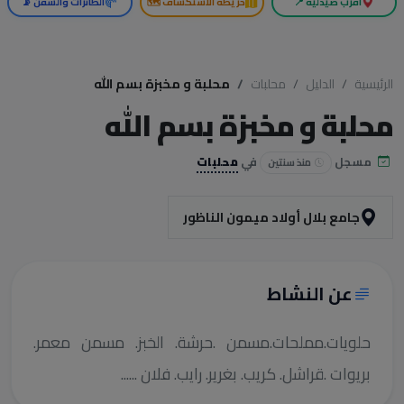
أقرب صيدلية 📍
خريطة الاستكشاف 🗺️
الطائرات والسفن 📡
الرئيسية
الدليل
محلبات
محلبة و مخبزة بسم الله
محلبة و مخبزة بسم الله
مسجل
في
محلبات
منذ سنتين
جامع بلال أولاد ميمون الناظور
عن النشاط
حلويات.مملحات.مسمن .حرشة. الخبز. مسمن معمر.
بريوات .قراشل. كريب. بغرير. رايب. فلان ......