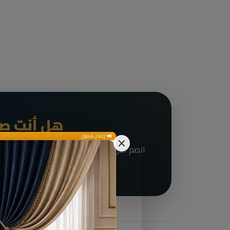
هل أنت صا
إعلان ممول