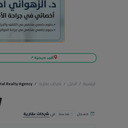
أقرب صيدلية 📍
الرئيسية
الدليل
شركات عقارية
tal Realty Agency
y
مسجل
في
شركات عقارية
منذ سنة