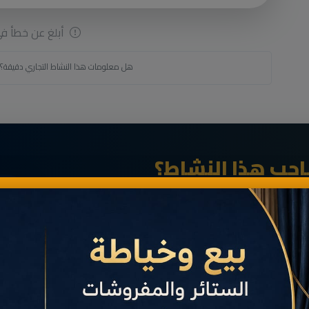
أبلغ عن خطأ في 
هل معلومات هذا النشاط التجاري دقيقة؟
حب هذا النشاط؟
انضم الآن إلى رواد الأعمال في الناظور وقم بإنشاء بطاقة أعمالك الرقمية الاحترافية (Bio-Card) مجاناً عبر
خدمة
مَانِيمَّا
.