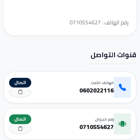
رقم الهاتف : 0710554627
قنوات التواصل
اتصال
الهاتف الثابت
0602022116
اتصال
رقم الجوال
0710554627