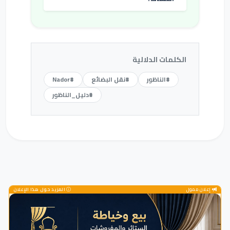
الكلمات الدلالية
#الناظور
#نقل البضائع
#Nador
#دليل_الناظور
إعلان ممول
المزيد حول هذا الإعلان