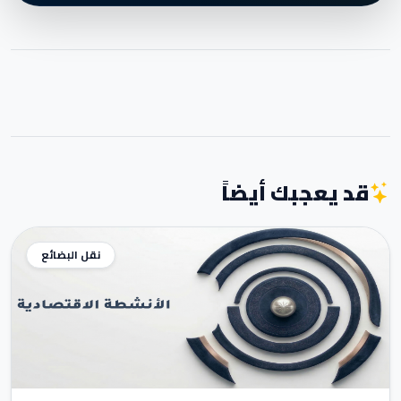
قد يعجبك أيضاً
نقل البضائع