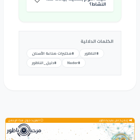
النشاط؟
الكلمات الدلالية
#الناظور
#مختبرات صناعة الأسنان
#Nador
#دليل_الناظور
إعلان خاص بمرحباناظور
المزيد حول هذا الإعلان