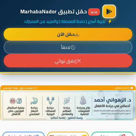
×
أضف نشاطك مجاناً
|
آخر الإضافات
|
حركة السفن والطائرات الآن
حمّل تطبيق MarhabaNador
جديد
تجربة أسرع | حفظ المفضلة | والمزيد من المميزات
حمّل الآن
إعلان ممول
المزيد حول هذا الإعلان
لاحقاً
إغلاق نهائي
إعلان ممول
المزيد حول هذا الإعلان