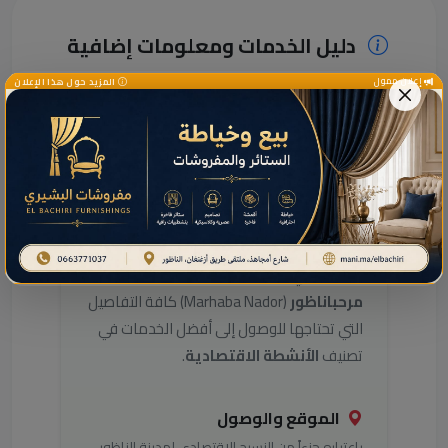
دليل الخدمات ومعلومات إضافية
إعلان ممول
المزيد حول هذا الإعلان
دليل خدمات هذا النشاط
بالناظور
هل تبحث عن معلومات التواصل مع
هذا
النشاط
في مدينة الناظور؟ يوفر لك
دليل
مرحباناظور
(Marhaba Nador) كافة التفاصيل
التي تحتاجها للوصول إلى أفضل الخدمات في
تصنيف
الأنشطة الاقتصادية
.
الموقع والوصول
باعتباره جزءاً من النسيج الاقتصادي لمدينة الناظور،