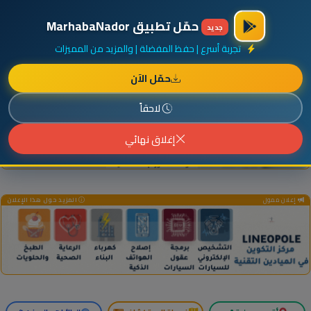
×
أضف نشاطك مجاناً
|
آخر الإضافات
|
حركة السفن والطائرات الآن
حمّل تطبيق MarhabaNador
جديد
تجربة أسرع | حفظ المفضلة | والمزيد من المميزات
حمّل الآن
إعلان ممول
المزيد حول هذا الإعلان
لاحقاً
إغلاق نهائي
إعلان ممول
المزيد حول هذا الإعلان