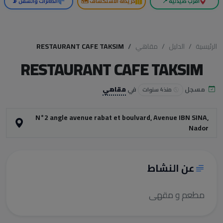
أقرب صيدلية 📍
خريطة الاستكشاف 🗺️
الطائرات والسفن 📡
الرئيسية
الدليل
مقاهي
RESTAURANT CAFE TAKSIM
RESTAURANT CAFE TAKSIM
مسجل
في
مقاهي
منذ 4 سنوات
N°2 angle avenue rabat et boulvard, Avenue IBN SINA,
Nador
عن النشاط
مطعم و مقهى