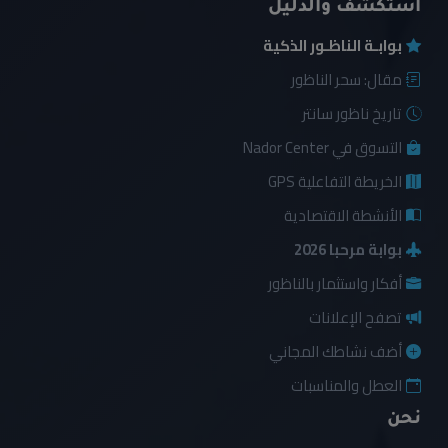
استكشف والدليل
بوابـة الناظـور الذكية
مقال: سحر الناظور
تاريخ ناظور سانتر
التسوق في Nador Center
الخريطة التفاعلية GPS
الأنشطة الاقتصادية
بوابة مرحبا 2026
أفكار واستثمار بالناظور
تصفح الإعلانات
أضف نشاطك المجاني
العطل والمناسبات
نحن