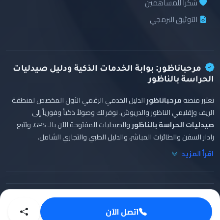
شكراً للمساهمين
التوثيق البرمجي
مرحباناظور: بوابة الخدمات الذكية ودليل صيدليات
الحراسة بالناظور
تعتبر منصة
مرحباناظور
الدليل الخدمي الرقمي الأول المخصص لمنطقة
الريف وإقليمي الناظور والدريوش. نوفر لك وصولاً ذكياً وفورياً إلى
صيدليات الحراسة بالناظور
والصيدليات المفتوحة الآن بالـ GPS، وتتبع
رادار السفن والطائرات المباشر، والدليل الطبي والتجاري الشامل.
اقرأ المزيد
© 2026 Marhaba Nador. تطوير
عبد الواحد البشيري
⭐ الداعم الرسمي:
مفروشات البشيري بالناظور
اتصل الآن