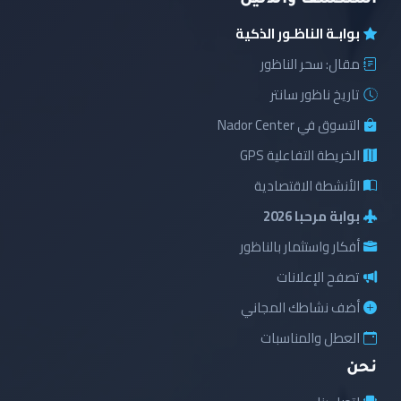
استكشف والدليل
بوابـة الناظـور الذكية
مقال: سحر الناظور
تاريخ ناظور سانتر
التسوق في Nador Center
الخريطة التفاعلية GPS
الأنشطة الاقتصادية
بوابة مرحبا 2026
أفكار واستثمار بالناظور
تصفح الإعلانات
أضف نشاطك المجاني
العطل والمناسبات
نحن