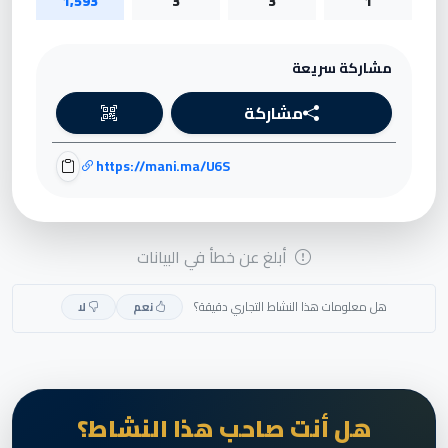
1,593
3
3
1
مشاركة سريعة
مشاركة
https://mani.ma/U6S
أبلغ عن خطأ في البيانات
هل معلومات هذا النشاط التجاري دقيقة؟
نعم
لا
هل أنت صاحب هذا النشاط؟