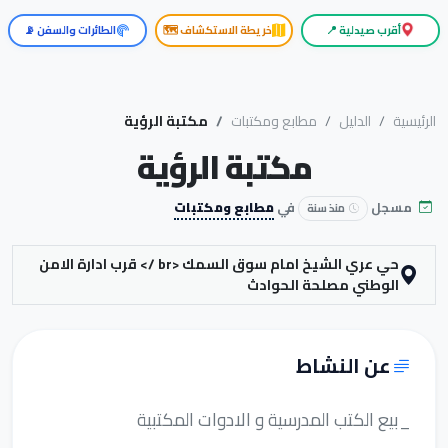
أقرب صيدلية 📍
خريطة الاستكشاف 🗺️
الطائرات والسفن 📡
الرئيسية
الدليل
مطابع ومكتبات
مكتبة الرؤية
مكتبة الرؤية
مسجل
في
مطابع ومكتبات
منذ سنة
حي عري الشيخ امام سوق السمك <br /> قرب ادارة الامن
الوطني مصلحة الحوادث
عن النشاط
_بيع الكتب المدرسية و الادوات المكتبية