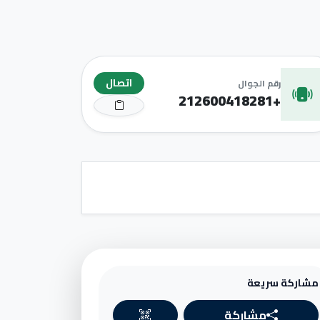
اتصال
رقم الجوال
+212600418281
مشاركة سريعة
مشاركة