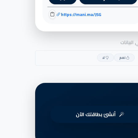
https://mani.ma/JSG
البيانات
نعم
لا
أنشئ بطاقتك الآن