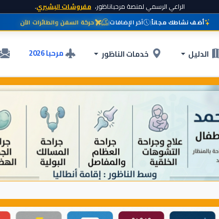
الراعي الرسمي لمنصة مرحباناظور،
مفروشات البشيري
.
أضف نشاطك مجاناً
|
آخر الإضافات
|
حركة السفن والطائرات الآن
مرحبا 2026
الدليل
خدمات الناظور