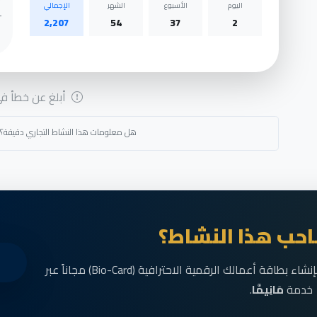
اليوم
الأسبوع
الشهر
الإجمالي
2,207
54
37
2
أبلغ عن خطأ في 
هل معلومات هذا النشاط التجاري دقيقة؟
حب هذا النشاط؟
انضم الآن إلى رواد الأعمال في الناظور وقم بإنشاء بطاقة أعمالك الرقمية الاحترافية (Bio-Card) مجاناً عبر
خدمة
مَانِيمَّا
.