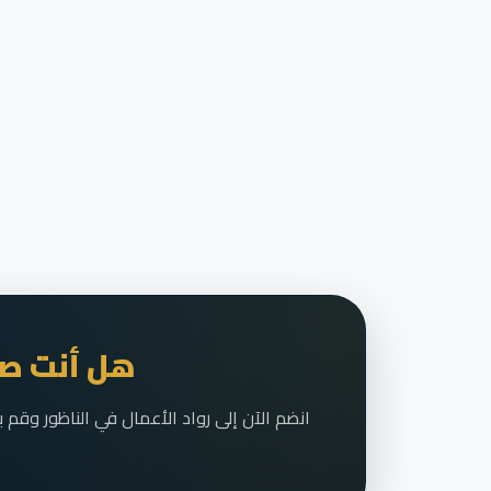
هل أنت صا