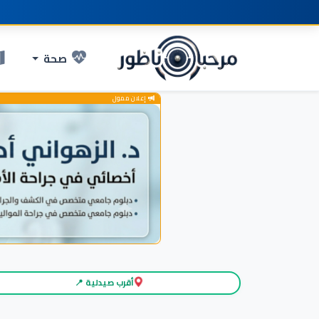
صحة
إعلان ممول
أقرب صيدلية 📍