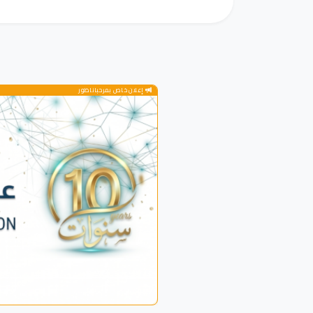
إعلان خاص بمرحباناظور