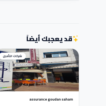
قد يعجبك أيضاً
شركات التأمين
assurance goudan saham