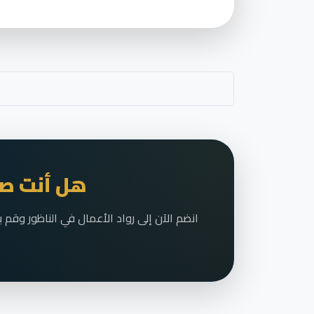
هل أنت صا