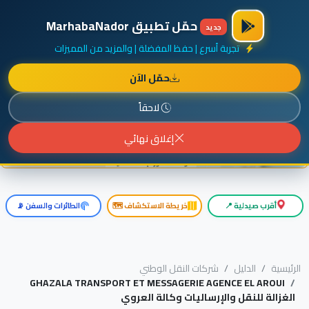
×
أضف نشاطك مجاناً
|
آخر الإضافات
|
حركة السفن والطائرات الآن
حمّل تطبيق MarhabaNador
جديد
تجربة أسرع | حفظ المفضلة | والمزيد من المميزات
حمّل الآن
إعلان ممول
المزيد حول هذا الإعلان
لاحقاً
إغلاق نهائي
أقرب صيدلية 📍
خريطة الاستكشاف 🗺️
الطائرات والسفن 📡
الرئيسية
الدليل
شركات النقل الوطني
GHAZALA TRANSPORT ET MESSAGERIE AGENCE EL AROUI
الغزالة للنقل والإرساليات وكالة العروي