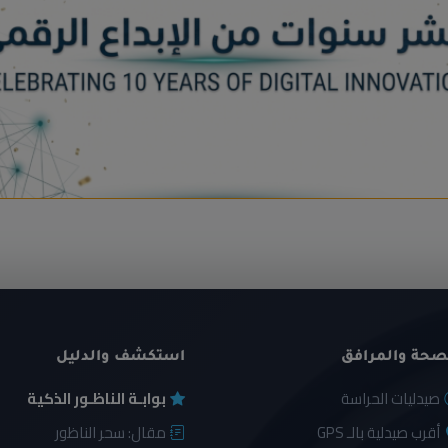
صحة والمرافق
استكشف والدليل
صيدليات الحراسة
بوابـة الناظـور الذكية
أقرب صيدلية بالـ GPS
مقال: سحر الناظور