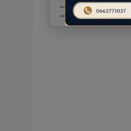
#الناظور
#الأثواب
#Nador
#دليل_الناظور