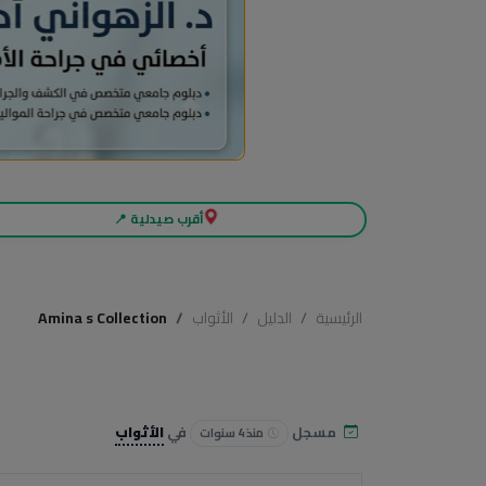
أقرب صيدلية 📍
الرئيسية
الدليل
الأثواب
Amina s Collection
مسجل
في
الأثواب
منذ 4 سنوات