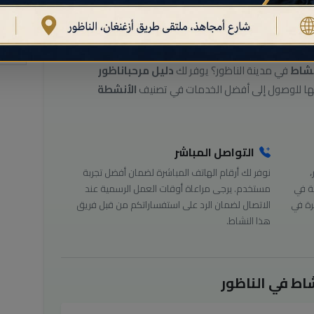
ط بالناظور
نشاط
في مدينة الناظور؟ يوفر لك
دليل مرحباناظور
الأنشطة
التواصل المباشر
،
نوفر لك أرقام الهاتف المباشرة لضمان أفضل تجربة
ة في
مستخدم. يرجى مراعاة أوقات العمل الرسمية عند
رة في
الاتصال لضمان الرد على استفساراتكم من قبل فريق
هذا النشاط.
اط في الناظور