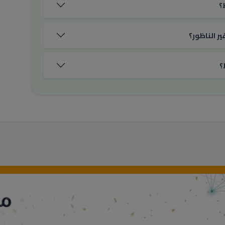
؟
ر الناظور؟
؟