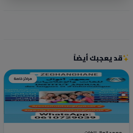
قد يعجبك أيضاً
مراكز خاصة
معهد انوال للغات