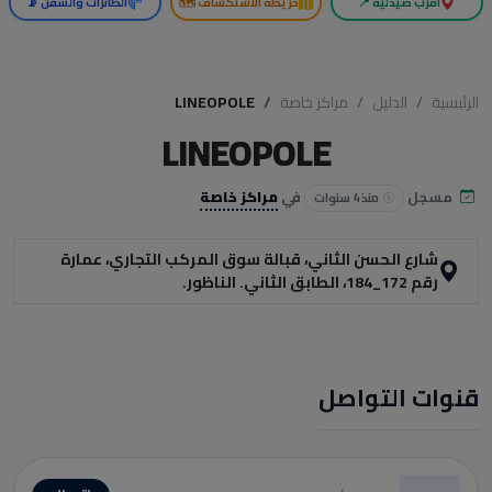
أقرب صيدلية 📍
خريطة الاستكشاف 🗺️
الطائرات والسفن 📡
الرئيسية
الدليل
مراكز خاصة
LINEOPOLE
LINEOPOLE
مسجل
في
مراكز خاصة
منذ 4 سنوات
شارع الحسن الثاني، قبالة سوق المركب التجاري، عمارة
رقم 172_184، الطابق الثاني. الناظور.
قنوات التواصل