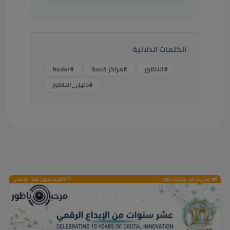
الكلمات الدلالية
#الناظور
#مراكز خاصة
#Nador
#دليل_الناظور
إعلان خاص بمرحباناظور
المزيد حول هذا الإعلان