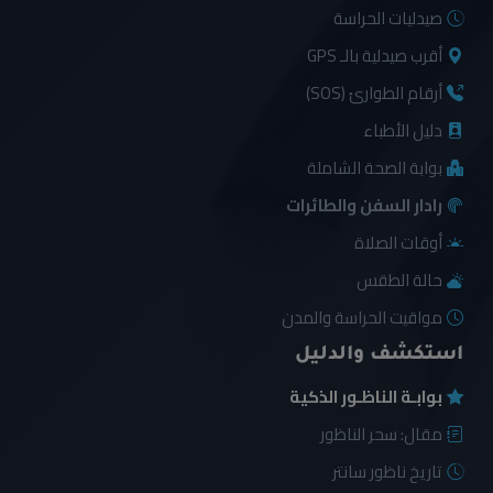
صيدليات الحراسة
أقرب صيدلية بالـ GPS
أرقام الطوارئ (SOS)
دليل الأطباء
بوابة الصحة الشاملة
رادار السفن والطائرات
أوقات الصلاة
حالة الطقس
مواقيت الحراسة والمدن
استكشف والدليل
بوابـة الناظـور الذكية
مقال: سحر الناظور
تاريخ ناظور سانتر