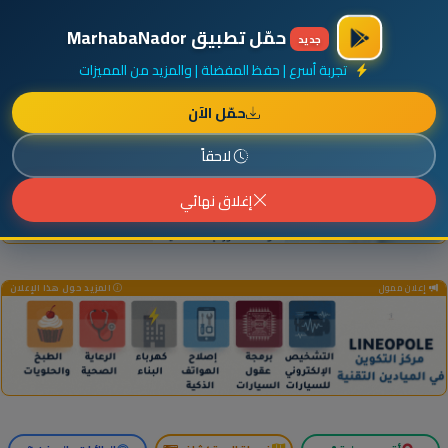
×
أضف نشاطك مجاناً
|
آخر الإضافات
|
حركة السفن والطائرات الآن
حمّل تطبيق MarhabaNador
جديد
تجربة أسرع | حفظ المفضلة | والمزيد من المميزات
حمّل الآن
إعلان ممول
المزيد حول هذا الإعلان
لاحقاً
إغلاق نهائي
إعلان ممول
المزيد حول هذا الإعلان