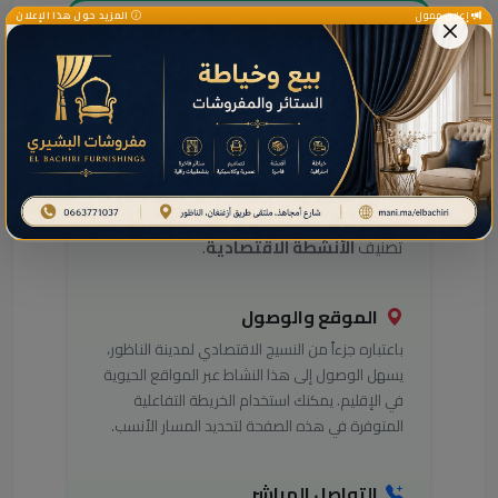
إعلان ممول
المزيد حول هذا الإعلان
دليل خدمات هذا النشاط
بالناظور
هل تبحث عن معلومات التواصل مع
هذا
النشاط
في مدينة الناظور؟ يوفر لك
دليل
مرحباناظور
(Marhaba Nador) كافة التفاصيل
التي تحتاجها للوصول إلى أفضل الخدمات في
تصنيف
الأنشطة الاقتصادية
.
الموقع والوصول
باعتباره جزءاً من النسيج الاقتصادي لمدينة الناظور،
يسهل الوصول إلى هذا النشاط عبر المواقع الحيوية
في الإقليم. يمكنك استخدام الخريطة التفاعلية
المتوفرة في هذه الصفحة لتحديد المسار الأنسب.
التواصل المباشر