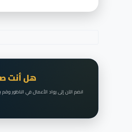
هل أنت صا