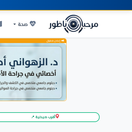
صحة
إعلان ممول
أقرب صيدلية 📍