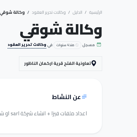
الرئيسية
الدليل
وكالات تحرير العقود
وكالة شوقي
وكالة شوقي
مسجل
في
وكالات تحرير العقود
منذ 4 سنوات
تعاونية الفتح قرية اركمان الناظور
عن النشاط
اعداد ملفات فيزا + انشاء شركة sarl او شخص ذاتي + حجز مواعيد فيزا لجميع دوال العالم