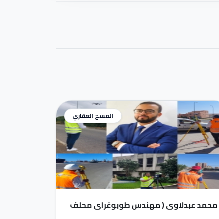
المسح العقاري
محمد عبدلاوي ( مهندس طوبوغراي محلف
)