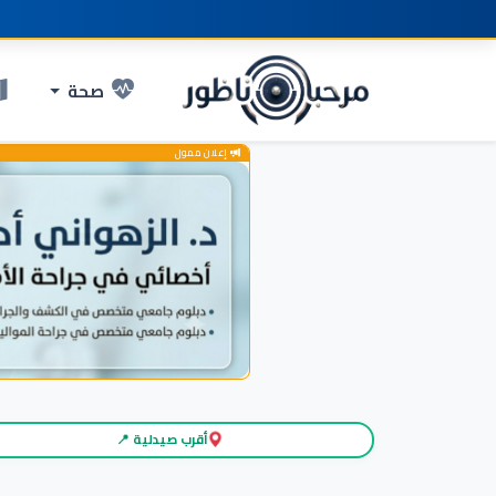
صحة
إعلان ممول
أقرب صيدلية 📍