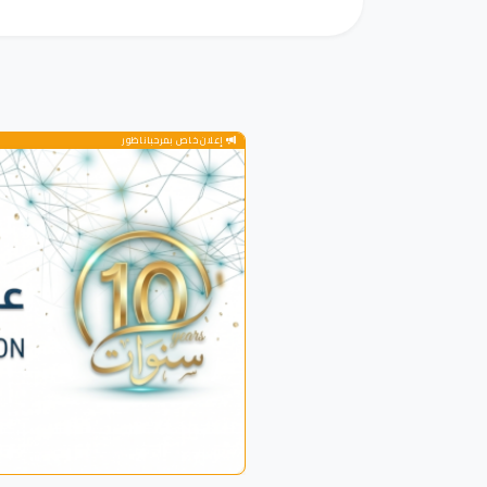
إعلان خاص بمرحباناظور