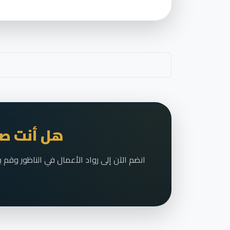
هل أنت صا