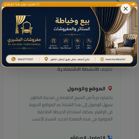
إعلان ممول
المزيد حول هذا الإعلان
دليل خدمات هذا النشاط
بالناظور
هل تبحث عن معلومات التواصل مع
هذا
النشاط
في مدينة الناظور؟ يوفر لك
دليل
مرحباناظور
(Marhaba Nador) كافة التفاصيل
التي تحتاجها للوصول إلى أفضل الخدمات في
تصنيف
الأنشطة الاقتصادية
.
الموقع والوصول
باعتباره جزءاً من النسيج الاقتصادي لمدينة الناظور،
يسهل الوصول إلى هذا النشاط عبر المواقع الحيوية
في الإقليم. يمكنك استخدام الخريطة التفاعلية
المتوفرة في هذه الصفحة لتحديد المسار الأنسب.
التواصل المباشر