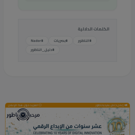
الكلمات الدلالية
#الناظور
#بصريات
#Nador
#دليل_الناظور
إعلان خاص بمرحباناظور
المزيد حول هذا الإعلان