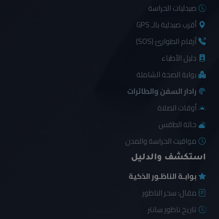
صيدليات الحراسة
أقرب صيدلية بالـ GPS
أرقام الطوارئ (SOS)
دليل الأطباء
بوابة الصحة الشاملة
رادار السفن والطائرات
أوقات الصلاة
حالة الطقس
مواقيت الحراسة والمدن
استكشف والدليل
بوابـة الناظـور الذكية
مقال: سحر الناظور
تاريخ ناظور سانتر