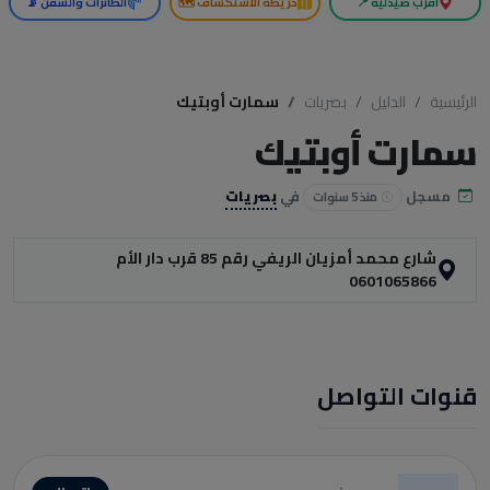
أقرب صيدلية 📍
خريطة الاستكشاف 🗺️
الطائرات والسفن 📡
الرئيسية
الدليل
بصريات
سمارت أوبتيك
سمارت أوبتيك
مسجل
في
بصريات
منذ 5 سنوات
شارع محمد أمزيان الريفي رقم 85 قرب دار الأم
0601065866
قنوات التواصل