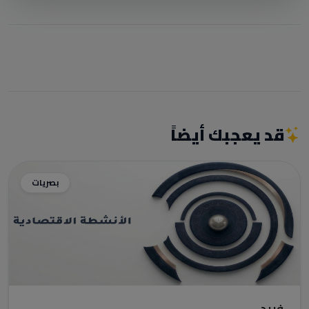
قد يعجبك أيضاً
بصريات
فريد