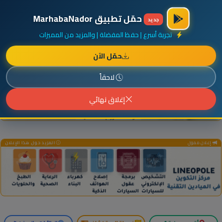
×
أضف نشاطك مجاناً
|
آخر الإضافات
|
حركة السفن والطائرات الآن
حمّل تطبيق MarhabaNador
جديد
تجربة أسرع | حفظ المفضلة | والمزيد من المميزات
حمّل الآن
إعلان ممول
المزيد حول هذا الإعلان
لاحقاً
إغلاق نهائي
إعلان ممول
المزيد حول هذا الإعلان