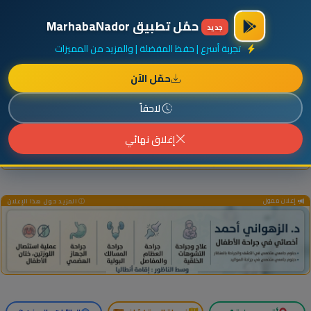
×
أضف نشاطك مجاناً
|
آخر الإضافات
|
حركة السفن والطائرات الآن
حمّل تطبيق MarhabaNador
جديد
تجربة أسرع | حفظ المفضلة | والمزيد من المميزات
حمّل الآن
إعلان ممول
المزيد حول هذا الإعلان
لاحقاً
إغلاق نهائي
إعلان ممول
المزيد حول هذا الإعلان