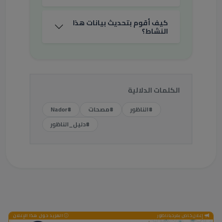
كيف أقوم بتحديث بيانات هذا
النشاط؟
الكلمات الدلالية
#الناظور
#مصحات
#Nador
#دليل_الناظور
إعلان خاص بمرحباناظور
المزيد حول هذا الإعلان