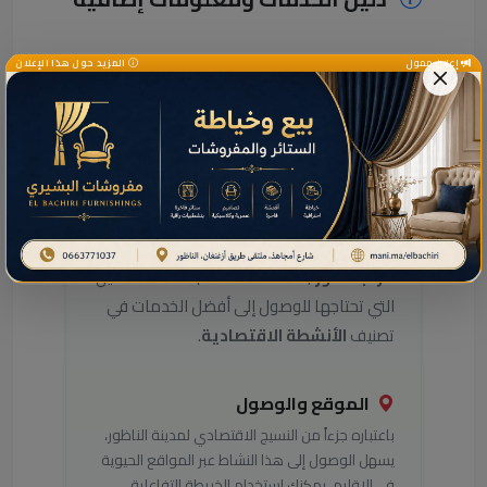
إعلان ممول
المزيد حول هذا الإعلان
دليل خدمات هذا النشاط
بالناظور
هل تبحث عن معلومات التواصل مع
هذا
النشاط
في مدينة الناظور؟ يوفر لك
دليل
مرحباناظور
(Marhaba Nador) كافة التفاصيل
التي تحتاجها للوصول إلى أفضل الخدمات في
تصنيف
الأنشطة الاقتصادية
.
الموقع والوصول
باعتباره جزءاً من النسيج الاقتصادي لمدينة الناظور،
يسهل الوصول إلى هذا النشاط عبر المواقع الحيوية
في الإقليم. يمكنك استخدام الخريطة التفاعلية