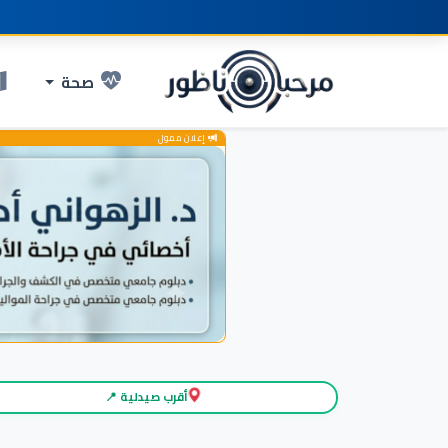
صحة
إعلان ممول
أقرب صيدلية 📍