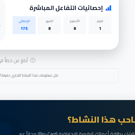
إحصائيات التفاعل المباشرة
اليوم
الأسبوع
الشهر
الإجمالي
175
8
8
1
أبلغ عن خطأ في 
هل معلومات هذا النشاط التجاري دقيقة؟
حب هذا النشاط؟
انضم الآن إلى رواد الأعمال في الناظور وقم بإنشاء بطاقة أعمالك الرقمية الاحترافية (Bio-Card) مجاناً عبر