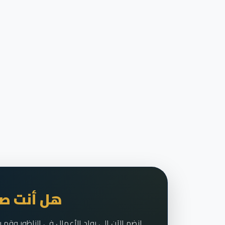
هل أنت صا