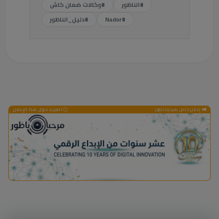
#الناظور
#وكالات ضمان كاش
#Nador
#دليل_الناظور
إعلان خاص بمرحباناظور
المزيد حول هذا الإعلان