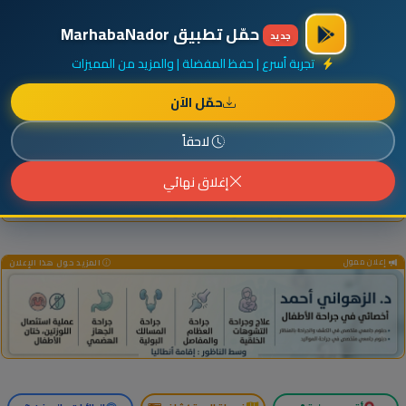
×
أضف نشاطك مجاناً
|
آخر الإضافات
|
حركة السفن والطائرات الآن
حمّل تطبيق MarhabaNador
جديد
تجربة أسرع | حفظ المفضلة | والمزيد من المميزات
حمّل الآن
إعلان ممول
المزيد حول هذا الإعلان
لاحقاً
إغلاق نهائي
إعلان ممول
المزيد حول هذا الإعلان