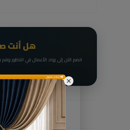
هل أنت صا
إعلان ممول