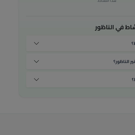
هذا النشاط.
اط في الناظور
؟
ر الناظور؟
؟