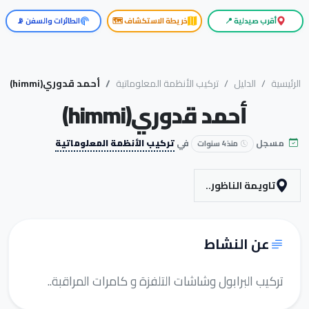
أقرب صيدلية 📍
خريطة الاستكشاف 🗺️
الطائرات والسفن 📡
الرئيسية
الدليل
تركيب الأنظمة المعلوماتية
أحمد قدوري(himmi)
أحمد قدوري(himmi)
مسجل
في
تركيب الأنظمة المعلوماتية
منذ 4 سنوات
تاويمة الناظور..
عن النشاط
تركيب البرابول وشاشات التلفزة و كامرات المراقبة..