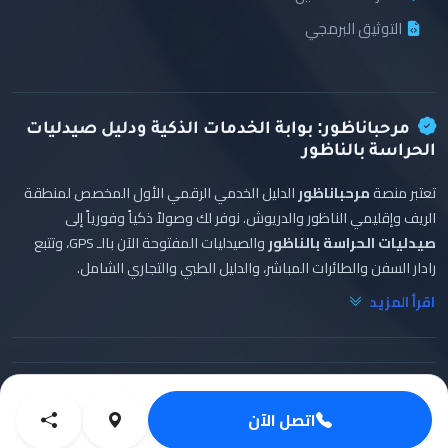
التوثيق البرمجي
مرحباناظور: بوابة الخدمات الذكية ودليل صيدليات
الحراسة بالناظور
تعتبر منصة
مرحباناظور
الدليل الخدمي الرقمي الأول المخصص لمنطقة
الريف وإقليمي الناظور والدريوش. نوفر لك وصولاً ذكياً وفورياً إلى
صيدليات الحراسة بالناظور
والصيدليات المفتوحة الآن بالـ GPS، وتتبع
رادار السفن والطائرات المباشر، والدليل الطبي والتجاري الشامل.
اقرأ المزيد
© 2026 Marhaba Nador. تطوير
عبد الواحد البشيري
⭐ الداعم الرسمي:
مفروشات البشيري بالناظور
اتصل الآن