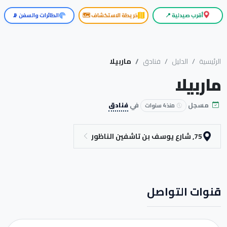
أقرب صيدلية 📍
خريطة الاستكشاف 🗺️
الطائرات والسفن 📡
الرئيسية
الدليل
فنادق
ماربيلا
ماربيلا
مسجل
في
فنادق
منذ 4 سنوات
75, شارع يوسف بن تاشفين الناظور
قنوات التواصل