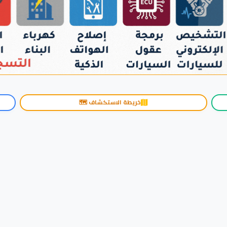
خريطة الاستكشاف 🗺️