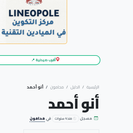
أقرب صيدلية 📍
الرئيسية
الدليل
محامون
أنو أحمد
أنو أحمد
مسجل
في
محامون
منذ 4 سنوات