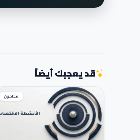
قد يعجبك أيضاً
محامون