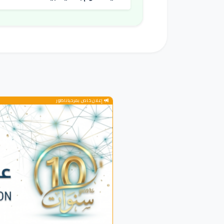
إعلان خاص بمرحباناظور