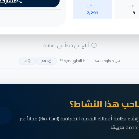
مشاركة
الشهر
الإجمالي
2,291
3
أبلغ عن خطأ في البيانات
هل معلومات هذا النشاط التجاري دقيقة؟
نعم
لا
حب هذا النشاط؟
انضم الآن إلى رواد الأعمال في الناظور وقم بإنشاء بطاقة أعمالك الرقمية الاحترافية (Bio-Card) مجاناً عبر
خدمة
مَانِيمَّا
.