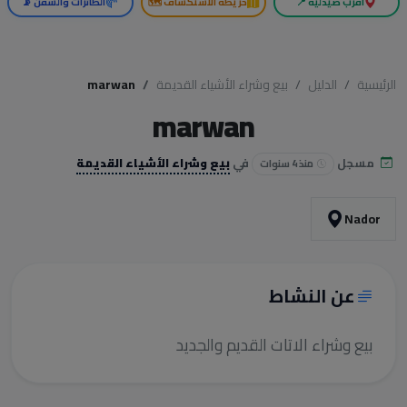
أقرب صيدلية 📍
خريطة الاستكشاف 🗺️
الطائرات والسفن 📡
الرئيسية
الدليل
بيع وشراء الأشياء القديمة
marwan
marwan
مسجل
في
بيع وشراء الأشياء القديمة
منذ 4 سنوات
Nador
عن النشاط
بيع وشراء الاتات القديم والجديد