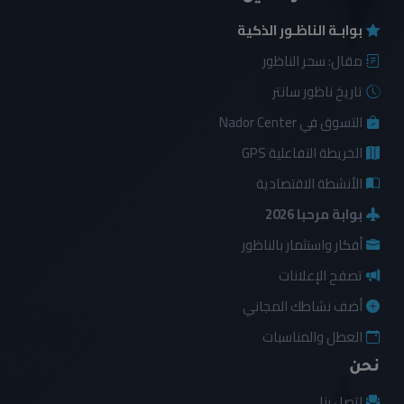
بوابـة الناظـور الذكية
مقال: سحر الناظور
تاريخ ناظور سانتر
التسوق في Nador Center
الخريطة التفاعلية GPS
الأنشطة الاقتصادية
بوابة مرحبا 2026
أفكار واستثمار بالناظور
تصفح الإعلانات
أضف نشاطك المجاني
العطل والمناسبات
نحن
اتصل بنا