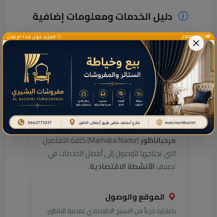
دليل الخدمات ومعلومات إضافية
إعلان ممول
المزيد حول هذا الإعلان
دليل خدمات هذا النشاط
بالناظور
هل تبحث عن معلومات التواصل مع
هذا
النشاط
في مدينة الناظور؟ يوفر لك
دليل
مرحباناظور
(Marhaba Nador) كافة التفاصيل
التي تحتاجها للوصول إلى أفضل الخدمات في
تصنيف
الأنشطة الاقتصادية
.
الموقع والوصول
باعتباره جزءاً من النسيج الاقتصادي لمدينة الناظور،