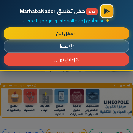
×
أضف نشاطك مجاناً
|
آخر الإضافات
|
حركة السفن والطائرات الآن
حمّل تطبيق MarhabaNador
جديد
تجربة أسرع | حفظ المفضلة | والمزيد من المميزات
حمّل الآن
إعلان ممول
المزيد حول هذا الإعلان
لاحقاً
إغلاق نهائي
إعلان ممول
المزيد حول هذا الإعلان