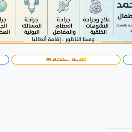
خريطة الاستكشاف 🗺️