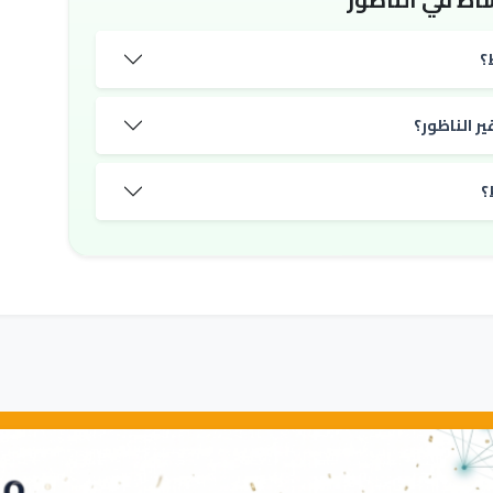
؟
ر الناظور؟
؟