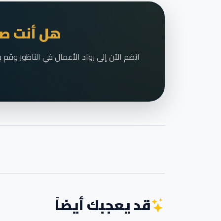
هل أنت صا
قد يعجبك أيضاً