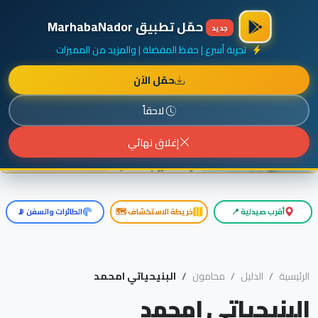
×
أضف نشاطك مجاناً
|
آخر الإضافات
|
حركة السفن والطائرات الآن
حمّل تطبيق MarhabaNador
جديد
تجربة أسرع | حفظ المفضلة | والمزيد من المميزات
حمّل الآن
إعلان ممول
المزيد حول هذا الإعلان
لاحقاً
إغلاق نهائي
أقرب صيدلية 📍
خريطة الاستكشاف 🗺️
الطائرات والسفن 📡
الرئيسية
الدليل
محامون
البنيحياتي امحمد
البنيحياتي امحمد