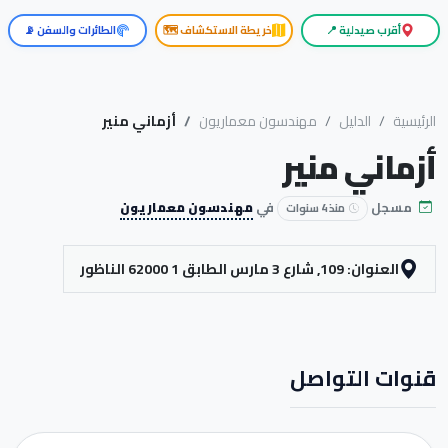
أقرب صيدلية 📍
خريطة الاستكشاف 🗺️
الطائرات والسفن 📡
الرئيسية
الدليل
مهندسون معماريون
أزماني منير
أزماني منير
مسجل
في
مهندسون معماريون
منذ 4 سنوات
العنوان: 109, شارع 3 مارس الطابق 1 62000 الناظور
قنوات التواصل