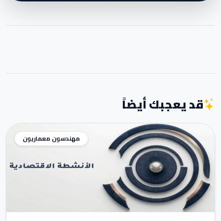
قد يعجبك أيضاً
مهندسون معماريون