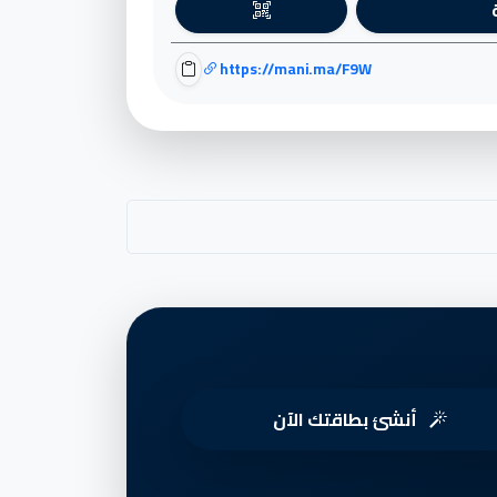
https://mani.ma/F9W
أنشئ بطاقتك الآن