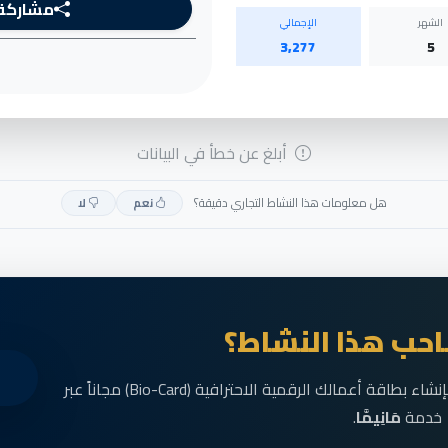
مشاركة
الشهر
الإجمالي
3,277
5
أبلغ عن خطأ في البيانات
هل معلومات هذا النشاط التجاري دقيقة؟
نعم
لا
حب هذا النشاط؟
انضم الآن إلى رواد الأعمال في الناظور وقم بإنشاء بطاقة أعمالك الرقمية الاحترافية (Bio-Card) مجاناً عبر
خدمة
مَانِيمَّا
.