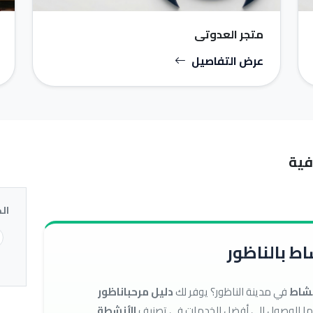
متجر العدوتي
عرض التفاصيل
فية
ال
ط بالناظور
نشاط
في مدينة الناظور؟ يوفر لك
دليل مرحباناظور
الأنشطة