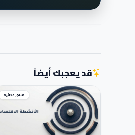
قد يعجبك أيضاً
متاجر غذائية