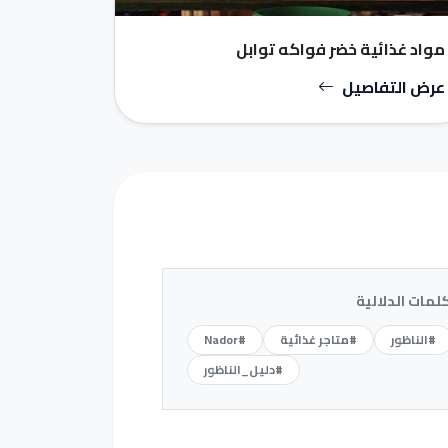
مواد غذائية خضر فواكه توابل
عرض التفاصيل
كلمات الدلالية
#الناظور
#متاجر غذائية
#Nador
#دليل_الناظور