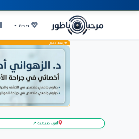
صحة
إعلان ممول
أقرب صيدلية 📍