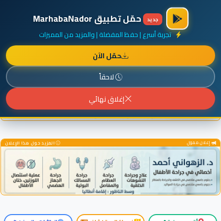
×
أضف نشاطك مجاناً
|
آخر الإضافات
|
حركة السفن والطائرات الآن
حمّل تطبيق MarhabaNador
جديد
تجربة أسرع | حفظ المفضلة | والمزيد من المميزات
حمّل الآن
إعلان ممول
المزيد حول هذا الإعلان
لاحقاً
إغلاق نهائي
إعلان ممول
المزيد حول هذا الإعلان