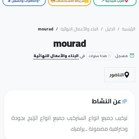
أقرب صيدلية 📍
خريطة الاستكشاف 🗺️
الطائرات والسفن 📡
الرئيسية
الدليل
البناء والأعمال النهائية
mourad
mourad
مسجل
في
البناء والأعمال النهائية
منذ 4 سنوات
الناضور
عن النشاط
تركيب جميع انواع الستركيب جميع انواع الزليج بجودة
وحترافية مضمونة ...يراميك