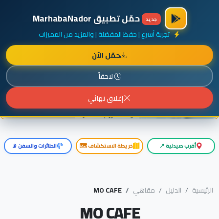
×
أضف نشاطك مجاناً
|
آخر الإضافات
|
حركة السفن والطائرات الآن
حمّل تطبيق MarhabaNador
جديد
تجربة أسرع | حفظ المفضلة | والمزيد من المميزات
حمّل الآن
إعلان ممول
المزيد حول هذا الإعلان
لاحقاً
إغلاق نهائي
أقرب صيدلية 📍
خريطة الاستكشاف 🗺️
الطائرات والسفن 📡
الرئيسية
الدليل
مقاهي
MO CAFE
MO CAFE