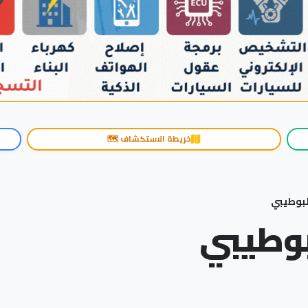
خريطة الاستكشاف 🗺️
البوطيبي
لبوطيبي