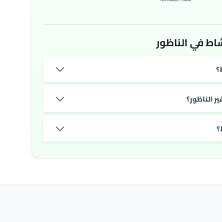
اط في الناظور
؟
ر الناظور؟
؟