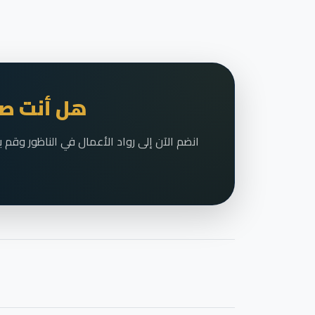
هل أنت صا