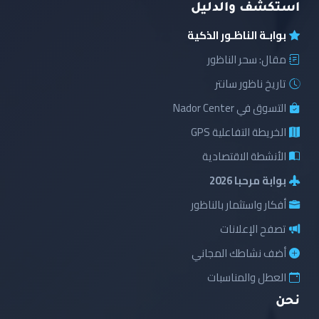
استكشف والدليل
بوابـة الناظـور الذكية
مقال: سحر الناظور
تاريخ ناظور سانتر
التسوق في Nador Center
الخريطة التفاعلية GPS
الأنشطة الاقتصادية
بوابة مرحبا 2026
أفكار واستثمار بالناظور
تصفح الإعلانات
أضف نشاطك المجاني
العطل والمناسبات
نحن