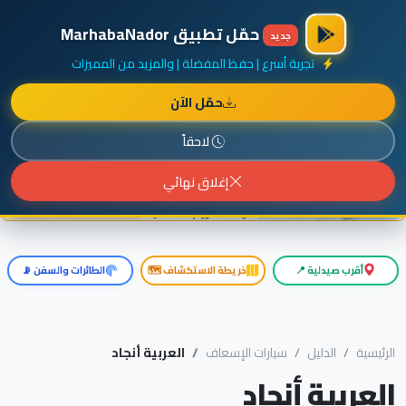
×
أضف نشاطك مجاناً
|
آخر الإضافات
|
حركة السفن والطائرات الآن
حمّل تطبيق MarhabaNador
جديد
تجربة أسرع | حفظ المفضلة | والمزيد من المميزات
حمّل الآن
إعلان ممول
المزيد حول هذا الإعلان
لاحقاً
إغلاق نهائي
أقرب صيدلية 📍
خريطة الاستكشاف 🗺️
الطائرات والسفن 📡
الرئيسية
الدليل
سيارات الإسعاف
العربية أنجاد
العربية أنجاد