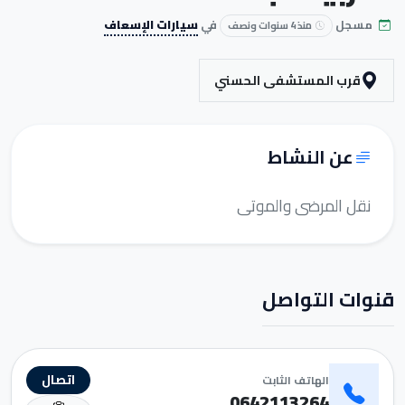
مسجل
في
سيارات الإسعاف
منذ 4 سنوات ونصف
قرب المستشفى الحسني
عن النشاط
نقل المرضى والموتى
قنوات التواصل
اتصال
الهاتف الثابت
0642113264