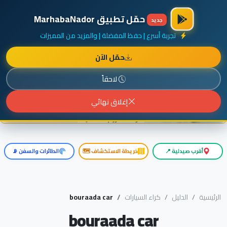
×
أضف نشاطك مجاناً
|
آخر الإضافات
|
حركة السفن والطائرات الآن
حمّل تطبيق MarhabaNador
جديد
تجربة أسرع | حفظ المفضلة | والمزيد من المميزات
حمّل الآن
إعلان ممول
المزيد حول هذا الإعلان
لاحقاً
إغلاق نهائي
أقرب صيدلية 📍
خريطة الاستكشاف 🗺️
الطائرات والسفن 📡
الرئيسية
الدليل
كراء السيارات
bouraada car
bouraada car