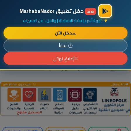
×
أضف نشاطك مجاناً
|
آخر الإضافات
|
حركة السفن والطائرات الآن
حمّل تطبيق MarhabaNador
جديد
تجربة أسرع | حفظ المفضلة | والمزيد من المميزات
حمّل الآن
إعلان ممول
المزيد حول هذا الإعلان
لاحقاً
إغلاق نهائي
إعلان ممول
المزيد حول هذا الإعلان