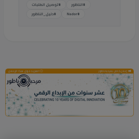
#الناظور
#توصيل الطلبات
#Nador
#دليل_الناظور
إعلان خاص بمرحباناظور
المزيد حول هذا الإعلان