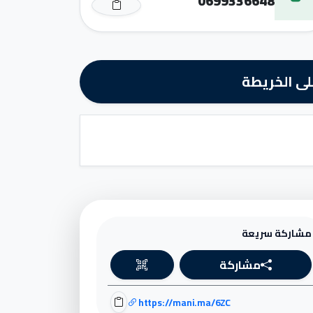
0699336648
ى الخريطة
مشاركة سريعة
مشاركة
https://mani.ma/6ZC