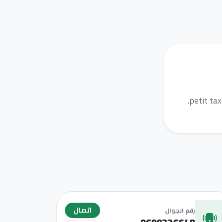
.petit ta
اتصال
رقم الجوال