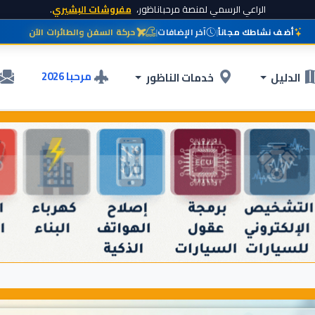
الراعي الرسمي لمنصة مرحباناظور،
مفروشات البشيري
.
أضف نشاطك مجاناً
|
آخر الإضافات
|
حركة السفن والطائرات الآن
مرحبا 2026
الدليل
خدمات الناظور