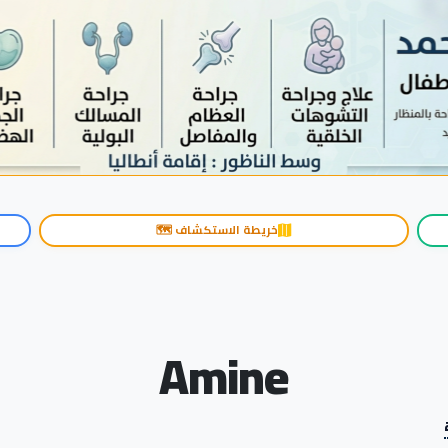
خريطة الاستكشاف 🗺️
Amine