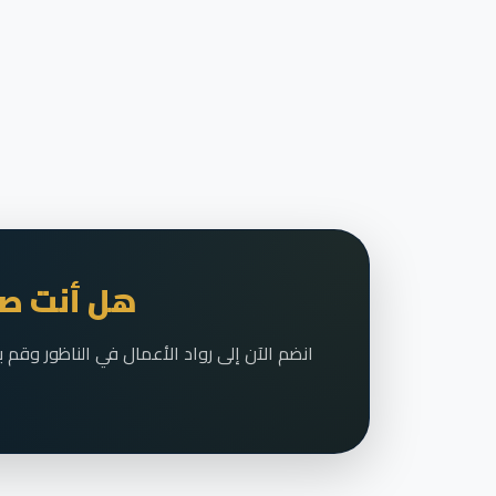
هل أنت صا