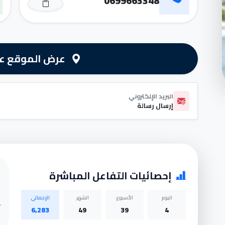
0699663348
عرض الموقع عل
البريد الإلكتروني
إرسال رسالة
إحصائيات التفاعل المباشرة
اليوم
الأسبوع
الشهر
الإجمالي
6,283
49
39
4