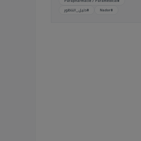
#Parapharmacie / Paramedical
#Nador
#دليل_الناظور