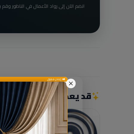
إعلان ممول
قد يعجبك أيضاً
Parapharmacie / Paramedical