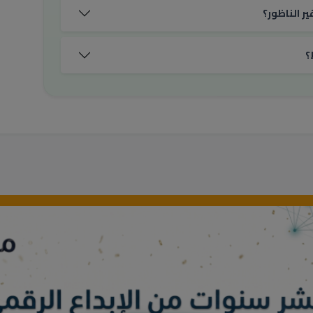
ر الناظور؟
؟