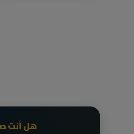
هل أنت صا