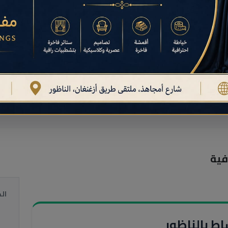
Paramedical Ibn Tachfine
عرض التفاصيل
فية
ال
ط بالناظور