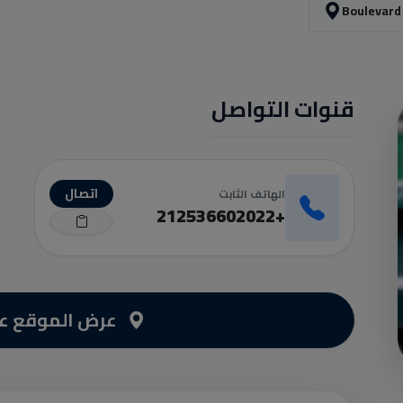
Boulevard
قنوات التواصل
اتصال
الهاتف الثابت
+212536602022
عرض الموقع عل