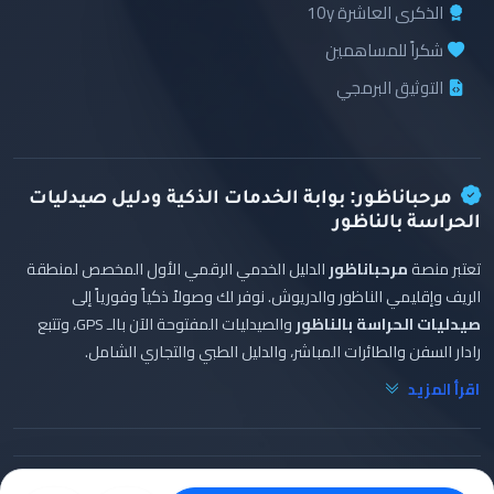
الذكرى العاشرة 10y
شكراً للمساهمين
التوثيق البرمجي
مرحباناظور: بوابة الخدمات الذكية ودليل صيدليات
الحراسة بالناظور
تعتبر منصة
مرحباناظور
الدليل الخدمي الرقمي الأول المخصص لمنطقة
الريف وإقليمي الناظور والدريوش. نوفر لك وصولاً ذكياً وفورياً إلى
صيدليات الحراسة بالناظور
والصيدليات المفتوحة الآن بالـ GPS، وتتبع
رادار السفن والطائرات المباشر، والدليل الطبي والتجاري الشامل.
اقرأ المزيد
© 2026 Marhaba Nador. تطوير
عبد الواحد البشيري