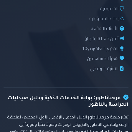
الخصوصية
إخلاء المسؤولية
الأسئلة الشائعة
أعلن معنا (الإشهار)
الذكرى العاشرة 10y
شكراً للمساهمين
التوثيق البرمجي
مرحباناظور: بوابة الخدمات الذكية ودليل صيدليات
الحراسة بالناظور
تعتبر منصة
مرحباناظور
الدليل الخدمي الرقمي الأول المخصص لمنطقة
الريف وإقليمي الناظور والدريوش. نوفر لك وصولاً ذكياً وفورياً إلى
صيدليات الحراسة بالناظور
والصيدليات المفتوحة الآن بالـ GPS، وتتبع