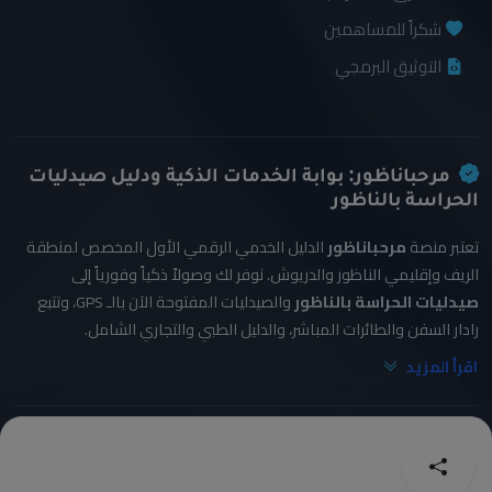
شكراً للمساهمين
التوثيق البرمجي
مرحباناظور: بوابة الخدمات الذكية ودليل صيدليات
الحراسة بالناظور
تعتبر منصة
مرحباناظور
الدليل الخدمي الرقمي الأول المخصص لمنطقة
الريف وإقليمي الناظور والدريوش. نوفر لك وصولاً ذكياً وفورياً إلى
صيدليات الحراسة بالناظور
والصيدليات المفتوحة الآن بالـ GPS، وتتبع
رادار السفن والطائرات المباشر، والدليل الطبي والتجاري الشامل.
اقرأ المزيد
© 2026 Marhaba Nador. تطوير
عبد الواحد البشيري