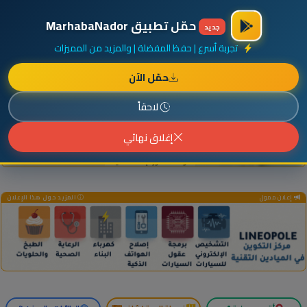
×
أضف نشاطك مجاناً
|
آخر الإضافات
|
حركة السفن والطائرات الآن
حمّل تطبيق MarhabaNador
جديد
تجربة أسرع | حفظ المفضلة | والمزيد من المميزات
حمّل الآن
إعلان ممول
المزيد حول هذا الإعلان
لاحقاً
إغلاق نهائي
إعلان ممول
المزيد حول هذا الإعلان