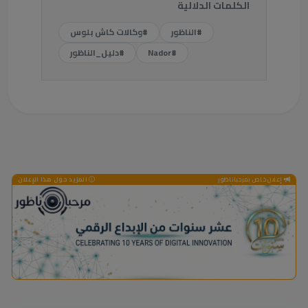
الكلمات الدلالية
#الناظور
#وكالات كاش بلوس
#Nador
#دليل_الناظور
إعلان خاص بمرحباناظور
المزيد حول هذا الإعلان